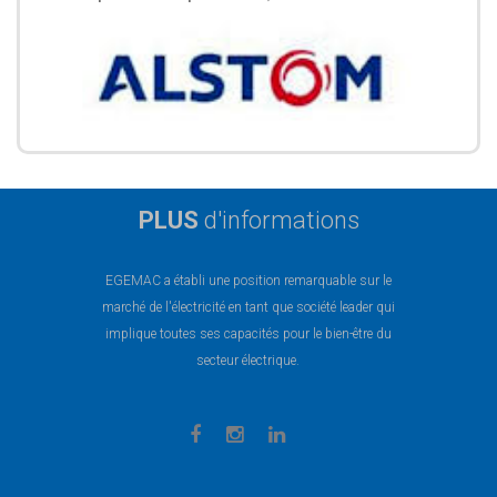
PLUS
d'informations
EGEMAC a établi une position remarquable sur le
marché de l'électricité en tant que société leader qui
implique toutes ses capacités pour le bien-être du
secteur électrique.