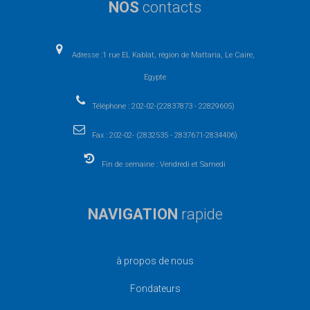
NOS
contacts
Adresse :1 rue EL Kablat, région de Mattaria, Le Caire,
Egypte
Téléphone : 202-02-(22837873 - 22829605)
Fax : 202-02- (2832535 - 2837671-2834406)
Fin de semaine : Vendredi et Samedi
NAVIGATION
rapide
à propos de nous
Fondateurs