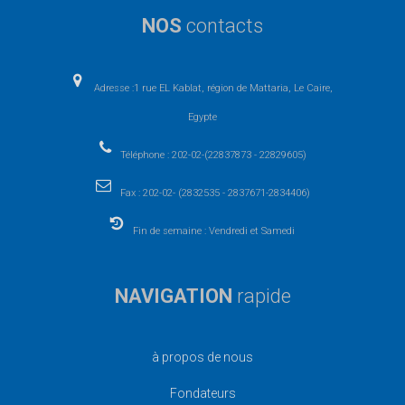
NOS
contacts
Adresse :1 rue EL Kablat, région de Mattaria, Le Caire,
Egypte
Téléphone : 202-02-(22837873 - 22829605)
Fax : 202-02- (2832535 - 2837671-2834406)
Fin de semaine : Vendredi et Samedi
NAVIGATION
rapide
à propos de nous
Fondateurs